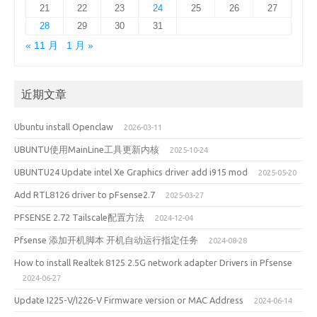
21
22
23
24
25
26
27
28
29
30
31
« 11 月
1 月 »
近期文章
Ubuntu install Openclaw
2026-03-11
UBUNTU使用MainLine工具更新内核
2025-10-24
UBUNTU24 Update intel Xe Graphics driver add i915 mod
2025-05-20
Add RTL8126 driver to pFsense2.7
2025-03-27
PFSENSE 2.72 Tailscale配置方法
2024-12-04
Pfsense 添加开机脚本 开机自动运行指定任务
2024-08-28
How to install Realtek 8125 2.5G network adapter Drivers in Pfsense
2024-06-27
Update I225-V/I226-V Firmware version or MAC Address
2024-06-14