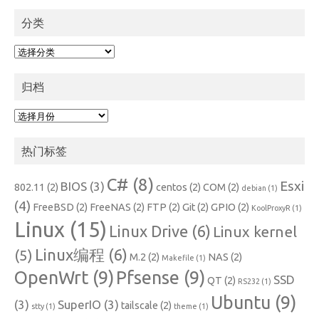
分类
分
类
归档
归
档
热门标签
C#
(8)
Esxi
BIOS
(3)
802.11
(2)
centos
(2)
COM
(2)
debian
(1)
(4)
FreeBSD
(2)
FreeNAS
(2)
FTP
(2)
Git
(2)
GPIO
(2)
KoolProxyR
(1)
Linux
(15)
Linux Drive
(6)
Linux kernel
Linux编程
(6)
(5)
M.2
(2)
NAS
(2)
Makefile
(1)
OpenWrt
(9)
Pfsense
(9)
SSD
QT
(2)
RS232
(1)
Ubuntu
(9)
(3)
SuperIO
(3)
tailscale
(2)
stty
(1)
theme
(1)