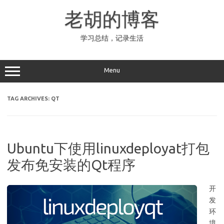
Skip
to
老胡的博客
content
学习总结，记录生活
Menu
TAG ARCHIVES:
QT
Ubuntu下使用linuxdeployat打包
发布免安装的Qt程序
开
发
环
境