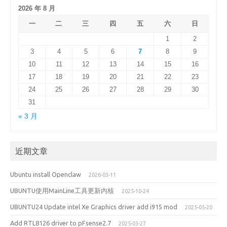
2026 年 8 月
一
二
三
四
五
六
日
1
2
3
4
5
6
7
8
9
10
11
12
13
14
15
16
17
18
19
20
21
22
23
24
25
26
27
28
29
30
31
« 3 月
近期文章
Ubuntu install Openclaw
2026-03-11
UBUNTU使用MainLine工具更新内核
2025-10-24
UBUNTU24 Update intel Xe Graphics driver add i915 mod
2025-05-20
Add RTL8126 driver to pFsense2.7
2025-03-27