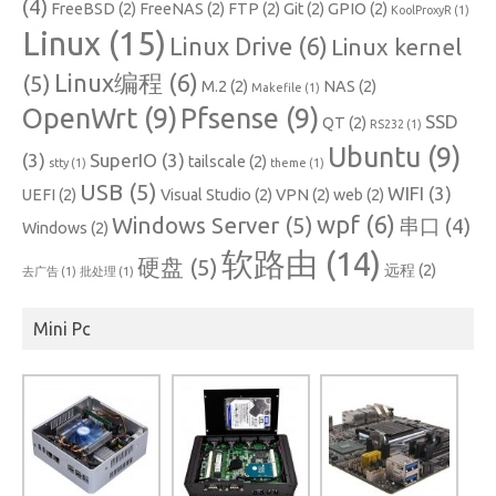
(4)
FreeBSD
(2)
FreeNAS
(2)
FTP
(2)
Git
(2)
GPIO
(2)
KoolProxyR
(1)
Linux
(15)
Linux Drive
(6)
Linux kernel
Linux编程
(6)
(5)
M.2
(2)
NAS
(2)
Makefile
(1)
OpenWrt
(9)
Pfsense
(9)
SSD
QT
(2)
RS232
(1)
Ubuntu
(9)
(3)
SuperIO
(3)
tailscale
(2)
stty
(1)
theme
(1)
USB
(5)
WIFI
(3)
UEFI
(2)
Visual Studio
(2)
VPN
(2)
web
(2)
wpf
(6)
Windows Server
(5)
串口
(4)
Windows
(2)
软路由
(14)
硬盘
(5)
远程
(2)
去广告
(1)
批处理
(1)
Mini Pc