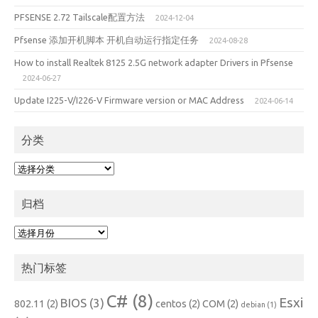
PFSENSE 2.72 Tailscale配置方法
2024-12-04
Pfsense 添加开机脚本 开机自动运行指定任务
2024-08-28
How to install Realtek 8125 2.5G network adapter Drivers in Pfsense
2024-06-27
Update I225-V/I226-V Firmware version or MAC Address
2024-06-14
分类
分
类
归档
归
档
热门标签
C#
(8)
Esxi
BIOS
(3)
802.11
(2)
centos
(2)
COM
(2)
debian
(1)