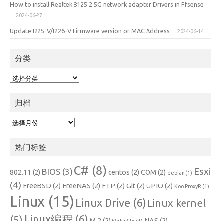
How to install Realtek 8125 2.5G network adapter Drivers in Pfsense
2024-06-27
Update I225-V/I226-V Firmware version or MAC Address
2024-06-14
分类
分
类
归档
归
档
热门标签
C#
(8)
Esxi
BIOS
(3)
802.11
(2)
centos
(2)
COM
(2)
debian
(1)
(4)
FreeBSD
(2)
FreeNAS
(2)
FTP
(2)
Git
(2)
GPIO
(2)
KoolProxyR
(1)
Linux
(15)
Linux Drive
(6)
Linux kernel
Linux编程
(6)
(5)
M.2
(2)
NAS
(2)
Makefile
(1)