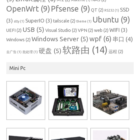
OpenWrt
(9)
Pfsense
(9)
SSD
QT
(2)
RS232
(1)
Ubuntu
(9)
(3)
SuperIO
(3)
tailscale
(2)
stty
(1)
theme
(1)
USB
(5)
WIFI
(3)
UEFI
(2)
Visual Studio
(2)
VPN
(2)
web
(2)
wpf
(6)
Windows Server
(5)
串口
(4)
Windows
(2)
软路由
(14)
硬盘
(5)
远程
(2)
去广告
(1)
批处理
(1)
Mini Pc