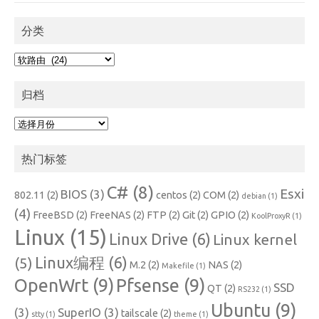
分类
分
类
归档
归
档
热门标签
C#
(8)
Esxi
BIOS
(3)
802.11
(2)
centos
(2)
COM
(2)
debian
(1)
(4)
FreeBSD
(2)
FreeNAS
(2)
FTP
(2)
Git
(2)
GPIO
(2)
KoolProxyR
(1)
Linux
(15)
Linux Drive
(6)
Linux kernel
Linux编程
(6)
(5)
M.2
(2)
NAS
(2)
Makefile
(1)
OpenWrt
(9)
Pfsense
(9)
SSD
QT
(2)
RS232
(1)
Ubuntu
(9)
(3)
SuperIO
(3)
tailscale
(2)
stty
(1)
theme
(1)