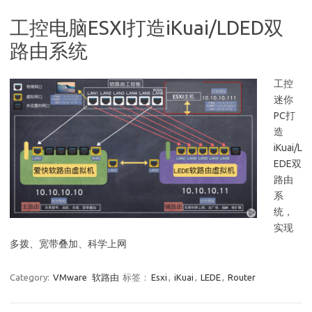
工控电脑ESXI打造iKuai/LDED双
路由系统
工控
迷你
PC打
造
iKuai/L
EDE双
路由
系
统，
实现
多拨、宽带叠加、科学上网
Category:
VMware
软路由
标签：
Esxi
,
iKuai
,
LEDE
,
Router