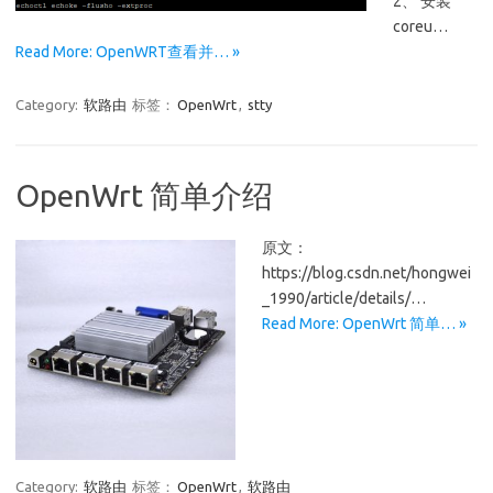
2、 安装
coreu…
Read More: OpenWRT查看并… »
Category:
软路由
标签：
OpenWrt
,
stty
OpenWrt 简单介绍
原文：
https://blog.csdn.net/hongwei
_1990/article/details/…
Read More: OpenWrt 简单… »
Category:
软路由
标签：
OpenWrt
,
软路由