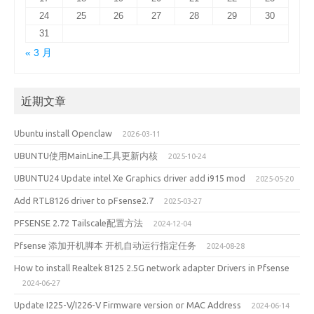
24
25
26
27
28
29
30
31
« 3 月
近期文章
Ubuntu install Openclaw
2026-03-11
UBUNTU使用MainLine工具更新内核
2025-10-24
UBUNTU24 Update intel Xe Graphics driver add i915 mod
2025-05-20
Add RTL8126 driver to pFsense2.7
2025-03-27
PFSENSE 2.72 Tailscale配置方法
2024-12-04
Pfsense 添加开机脚本 开机自动运行指定任务
2024-08-28
How to install Realtek 8125 2.5G network adapter Drivers in Pfsense
2024-06-27
Update I225-V/I226-V Firmware version or MAC Address
2024-06-14