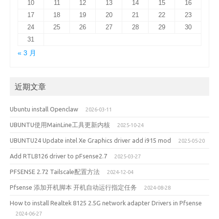
10
11
12
13
14
15
16
17
18
19
20
21
22
23
24
25
26
27
28
29
30
31
« 3 月
近期文章
Ubuntu install Openclaw
2026-03-11
UBUNTU使用MainLine工具更新内核
2025-10-24
UBUNTU24 Update intel Xe Graphics driver add i915 mod
2025-05-20
Add RTL8126 driver to pFsense2.7
2025-03-27
PFSENSE 2.72 Tailscale配置方法
2024-12-04
Pfsense 添加开机脚本 开机自动运行指定任务
2024-08-28
How to install Realtek 8125 2.5G network adapter Drivers in Pfsense
2024-06-27