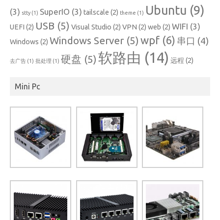
Ubuntu
(9)
(3)
SuperIO
(3)
tailscale
(2)
stty
(1)
theme
(1)
USB
(5)
WIFI
(3)
UEFI
(2)
Visual Studio
(2)
VPN
(2)
web
(2)
wpf
(6)
Windows Server
(5)
串口
(4)
Windows
(2)
软路由
(14)
硬盘
(5)
远程
(2)
去广告
(1)
批处理
(1)
Mini Pc