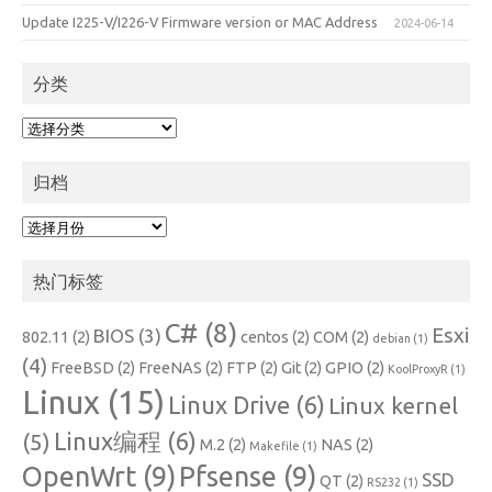
Update I225-V/I226-V Firmware version or MAC Address
2024-06-14
分类
分
类
归档
归
档
热门标签
C#
(8)
Esxi
BIOS
(3)
802.11
(2)
centos
(2)
COM
(2)
debian
(1)
(4)
FreeBSD
(2)
FreeNAS
(2)
FTP
(2)
Git
(2)
GPIO
(2)
KoolProxyR
(1)
Linux
(15)
Linux Drive
(6)
Linux kernel
Linux编程
(6)
(5)
M.2
(2)
NAS
(2)
Makefile
(1)
OpenWrt
(9)
Pfsense
(9)
SSD
QT
(2)
RS232
(1)