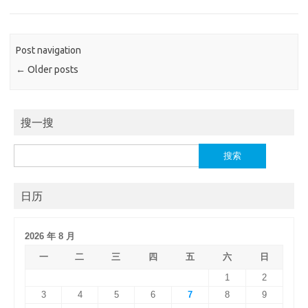
Post navigation
←
Older posts
搜一搜
搜
索：
日历
2026 年 8 月
一
二
三
四
五
六
日
1
2
3
4
5
6
7
8
9