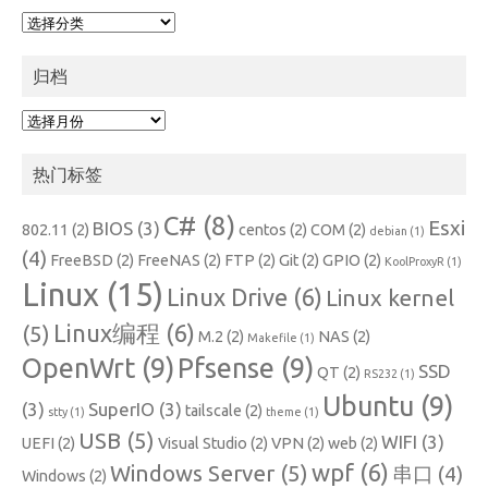
分
类
归档
归
档
热门标签
C#
(8)
Esxi
BIOS
(3)
802.11
(2)
centos
(2)
COM
(2)
debian
(1)
(4)
FreeBSD
(2)
FreeNAS
(2)
FTP
(2)
Git
(2)
GPIO
(2)
KoolProxyR
(1)
Linux
(15)
Linux Drive
(6)
Linux kernel
Linux编程
(6)
(5)
M.2
(2)
NAS
(2)
Makefile
(1)
OpenWrt
(9)
Pfsense
(9)
SSD
QT
(2)
RS232
(1)
Ubuntu
(9)
(3)
SuperIO
(3)
tailscale
(2)
stty
(1)
theme
(1)
USB
(5)
WIFI
(3)
UEFI
(2)
Visual Studio
(2)
VPN
(2)
web
(2)
wpf
(6)
Windows Server
(5)
串口
(4)
Windows
(2)