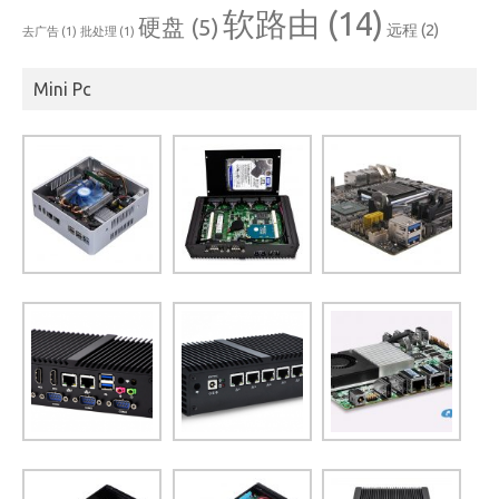
软路由
(14)
硬盘
(5)
远程
(2)
去广告
(1)
批处理
(1)
Mini Pc