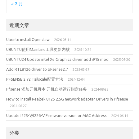
« 3 月
近期文章
Ubuntu install Openclaw
2026-03-11
UBUNTU使用MainLine工具更新内核
2025-10-24
UBUNTU24 Update intel Xe Graphics driver add i915 mod
2025-05-20
Add RTL8126 driver to pFsense2.7
2025-03-27
PFSENSE 2.72 Tailscale配置方法
2024-12-04
Pfsense 添加开机脚本 开机自动运行指定任务
2024-08-28
How to install Realtek 8125 2.5G network adapter Drivers in Pfsense
2024-06-27
Update I225-V/I226-V Firmware version or MAC Address
2024-06-14
分类