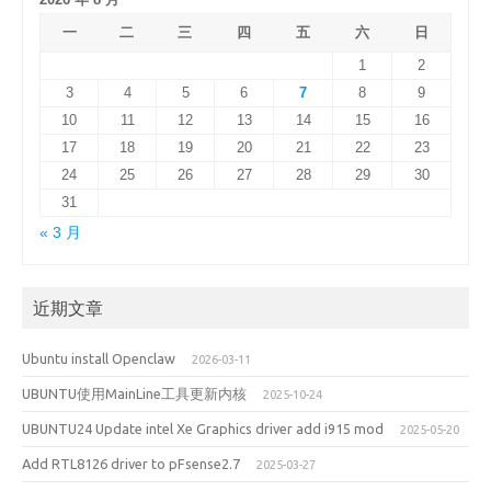
一
二
三
四
五
六
日
1
2
3
4
5
6
7
8
9
10
11
12
13
14
15
16
17
18
19
20
21
22
23
24
25
26
27
28
29
30
31
« 3 月
近期文章
Ubuntu install Openclaw
2026-03-11
UBUNTU使用MainLine工具更新内核
2025-10-24
UBUNTU24 Update intel Xe Graphics driver add i915 mod
2025-05-20
Add RTL8126 driver to pFsense2.7
2025-03-27