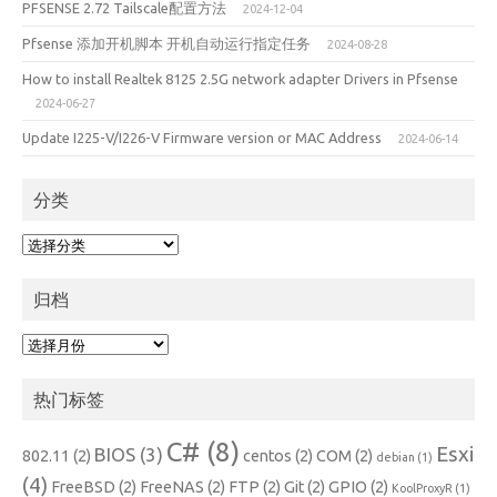
PFSENSE 2.72 Tailscale配置方法
2024-12-04
Pfsense 添加开机脚本 开机自动运行指定任务
2024-08-28
How to install Realtek 8125 2.5G network adapter Drivers in Pfsense
2024-06-27
Update I225-V/I226-V Firmware version or MAC Address
2024-06-14
分类
分
类
归档
归
档
热门标签
C#
(8)
Esxi
BIOS
(3)
802.11
(2)
centos
(2)
COM
(2)
debian
(1)
(4)
FreeBSD
(2)
FreeNAS
(2)
FTP
(2)
Git
(2)
GPIO
(2)
KoolProxyR
(1)