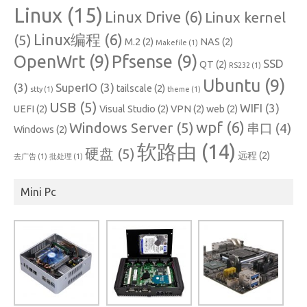
Linux
(15)
Linux Drive
(6)
Linux kernel
Linux编程
(6)
(5)
M.2
(2)
NAS
(2)
Makefile
(1)
OpenWrt
(9)
Pfsense
(9)
SSD
QT
(2)
RS232
(1)
Ubuntu
(9)
(3)
SuperIO
(3)
tailscale
(2)
stty
(1)
theme
(1)
USB
(5)
WIFI
(3)
UEFI
(2)
Visual Studio
(2)
VPN
(2)
web
(2)
wpf
(6)
Windows Server
(5)
串口
(4)
Windows
(2)
软路由
(14)
硬盘
(5)
远程
(2)
去广告
(1)
批处理
(1)
Mini Pc