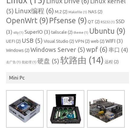
Linux
(15)
Linux Drive
(6)
Linux kernel
Linux编程
(6)
(5)
M.2
(2)
NAS
(2)
Makefile
(1)
OpenWrt
(9)
Pfsense
(9)
SSD
QT
(2)
RS232
(1)
Ubuntu
(9)
(3)
SuperIO
(3)
tailscale
(2)
stty
(1)
theme
(1)
USB
(5)
WIFI
(3)
UEFI
(2)
Visual Studio
(2)
VPN
(2)
web
(2)
wpf
(6)
Windows Server
(5)
串口
(4)
Windows
(2)
软路由
(14)
硬盘
(5)
远程
(2)
去广告
(1)
批处理
(1)
Mini Pc