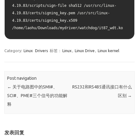
4.19.83/scripts/sign-file sha512 /usr/src/linux-
4.19.83/certs/signing_key.pem /usr/src/linux-
4.19.83/certs/signing_key.x509 
/home/laohu/Downloads/mydriver/watchdog/it87_wdt.ko
Category:
Linux
Drivers
标签：
Linux
,
Linux Drive
,
Linux kernel
Post navigation
←
关于电路图中的SMI#、
RS232和RS485通讯接口有什么
SCI#、PME#三个信号的功能解
区别
→
释
发表回复