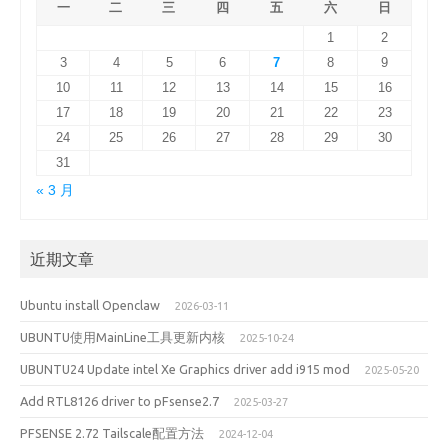
一
二
三
四
五
六
日
1
2
3
4
5
6
7
8
9
10
11
12
13
14
15
16
17
18
19
20
21
22
23
24
25
26
27
28
29
30
31
« 3 月
近期文章
Ubuntu install Openclaw
2026-03-11
UBUNTU使用MainLine工具更新内核
2025-10-24
UBUNTU24 Update intel Xe Graphics driver add i915 mod
2025-05-20
Add RTL8126 driver to pFsense2.7
2025-03-27
PFSENSE 2.72 Tailscale配置方法
2024-12-04