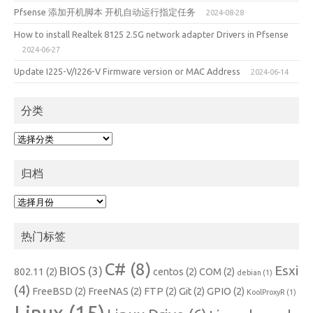
Pfsense 添加开机脚本 开机自动运行指定任务
2024-08-28
How to install Realtek 8125 2.5G network adapter Drivers in Pfsense
2024-06-27
Update I225-V/I226-V Firmware version or MAC Address
2024-06-14
分类
分
类
归档
归
档
热门标签
C#
(8)
Esxi
BIOS
(3)
802.11
(2)
centos
(2)
COM
(2)
debian
(1)
(4)
FreeBSD
(2)
FreeNAS
(2)
FTP
(2)
Git
(2)
GPIO
(2)
KoolProxyR
(1)