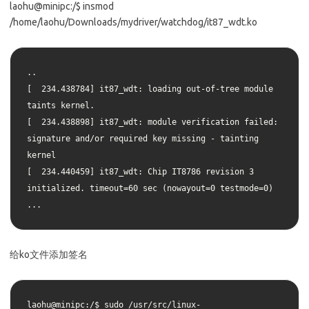
laohu@minipc:/$ insmod
/home/laohu/Downloads/mydriver/watchdog/it87_wdt.ko
..

[  234.438784] it87_wdt: loading out-of-tree module 
taints kernel.

[  234.438898] it87_wdt: module verification failed: 
signature and/or required key missing - tainting 
kernel

[  234.440459] it87_wdt: Chip IT8786 revision 3 
initialized. timeout=60 sec (nowayout=0 testmode=0)

...
给ko文件添加签名
laohu@minipc:/$ sudo /usr/src/linux-