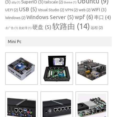
Ubuntu
(9)
(3)
SuperIO
(3)
tailscale
(2)
stty
(1)
theme
(1)
USB
(5)
WIFI
(3)
UEFI
(2)
Visual Studio
(2)
VPN
(2)
web
(2)
wpf
(6)
Windows Server
(5)
串口
(4)
Windows
(2)
软路由
(14)
硬盘
(5)
远程
(2)
去广告
(1)
批处理
(1)
Mini Pc