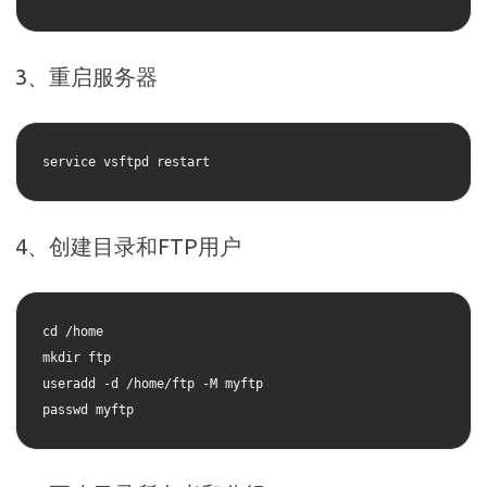
3、重启服务器
service vsftpd restart
4、创建目录和FTP用户
cd /home

mkdir ftp

useradd -d /home/ftp -M myftp

passwd myftp