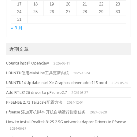
17
18
19
20
21
22
23
24
25
26
27
28
29
30
31
« 3 月
近期文章
Ubuntu install Openclaw
2026-03-11
UBUNTU使用MainLine工具更新内核
2025-10-24
UBUNTU24 Update intel Xe Graphics driver add i915 mod
2025-05-20
Add RTL8126 driver to pFsense2.7
2025-03-27
PFSENSE 2.72 Tailscale配置方法
2024-12-04
Pfsense 添加开机脚本 开机自动运行指定任务
2024-08-28
How to install Realtek 8125 2.5G network adapter Drivers in Pfsense
2024-06-27