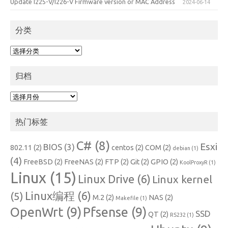
Update I225-V/I226-V Firmware version or MAC Address
2024-06-14
分类
分
类
归档
归
档
热门标签
C#
(8)
Esxi
BIOS
(3)
802.11
(2)
centos
(2)
COM
(2)
debian
(1)
(4)
FreeBSD
(2)
FreeNAS
(2)
FTP
(2)
Git
(2)
GPIO
(2)
KoolProxyR
(1)
Linux
(15)
Linux Drive
(6)
Linux kernel
Linux编程
(6)
(5)
M.2
(2)
NAS
(2)
Makefile
(1)
OpenWrt
(9)
Pfsense
(9)
SSD
QT
(2)
RS232
(1)