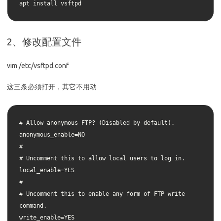
apt install vsftpd
2、修改配置文件
vim /etc/vsftpd.conf
这三条必须打开，其它不用动
# Allow anonymous FTP? (Disabled by default).

anonymous_enable=NO

#

# Uncomment this to allow local users to log in.

local_enable=YES

#

# Uncomment this to enable any form of FTP write 
command.

write_enable=YES