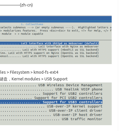
s———————–(zh-cn)
 Filesystem > kmod-fs-ext4
nel modules > USB Support