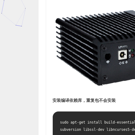
安装编译依赖库，重复包不会安装
sudo apt-get install build-essential
subversion libssl-dev libncurses5-d