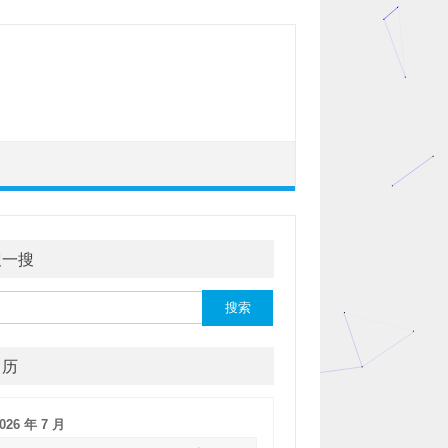
搜一搜
：
日历
026 年 7 月