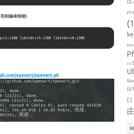
(2)
FT
(否则编译报错)
(
ke
gcc1:i386 libstdc++5:i386 libstdc++6:i386
Make
P
(1)
U
thub.com/openwrt/openwrt.git
Stu
(2)
口
M