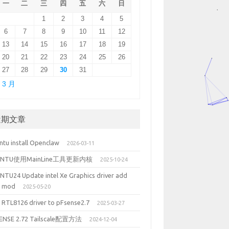
一
二
三
四
五
六
日
1
2
3
4
5
6
7
8
9
10
11
12
13
14
15
16
17
18
19
20
21
22
23
24
25
26
27
28
29
30
31
 3 月
近期文章
ntu install Openclaw
2026-03-11
UNTU使用MainLine工具更新内核
2025-10-24
NTU24 Update intel Xe Graphics driver add
5 mod
2025-05-20
 RTL8126 driver to pFsense2.7
2025-03-27
ENSE 2.72 Tailscale配置方法
2024-12-04