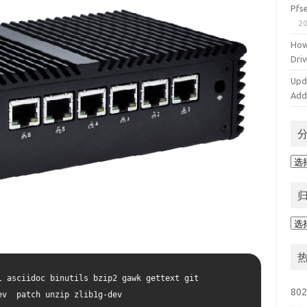
Pf
20
How
Driv
Upd
Add
分
类
归
档
 asciidoc binutils bzip2 gawk gettext git 
802
ev  patch unzip zlib1g-dev