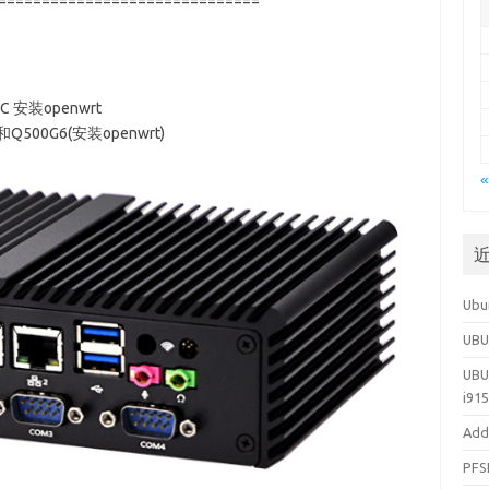
==============================
安装openwrt
Q500G6(安装openwrt)
«
Ubu
UB
UBU
i91
Add
PFS