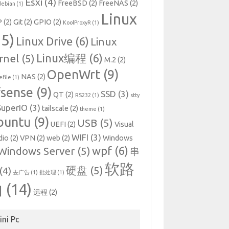
Esxi
(4)
FreeBSD
(2)
FreeNAS
(2)
debian
(1)
Linux
P
(2)
Git
(2)
GPIO
(2)
KoolProxyR
(1)
15)
Linux Drive
(6)
Linux
Linux编程
(6)
rnel
(5)
M.2
(2)
OpenWrt
(9)
NAS
(2)
file
(1)
fsense
(9)
SSD
(3)
QT
(2)
RS232
(1)
stty
SuperIO
(3)
tailscale
(2)
theme
(1)
buntu
(9)
USB
(5)
UEFI
(2)
Visual
WIFI
(3)
dio
(2)
VPN
(2)
web
(2)
Windows
wpf
(6)
Windows Server
(5)
串
软路
硬盘
(5)
(4)
去广告
(1)
批处理
(1)
由
(14)
远程
(2)
ini Pc