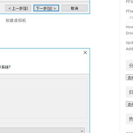
PFS
Pf
20
创建虚拟机
How
Driv
Upd
Add
分
类
归
档