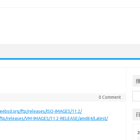
搜
0 Comment
索
reebsd.org/ftp/releases/ISO-IMAGES/11.2/
g/ftp/releases/VM-IMAGES/11.2-RELEASE/amd64/Latest/
2