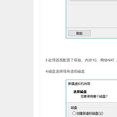
3.处理器我配置了双核、内存1G、网络NAT，
4.磁盘选择现有虚拟磁盘