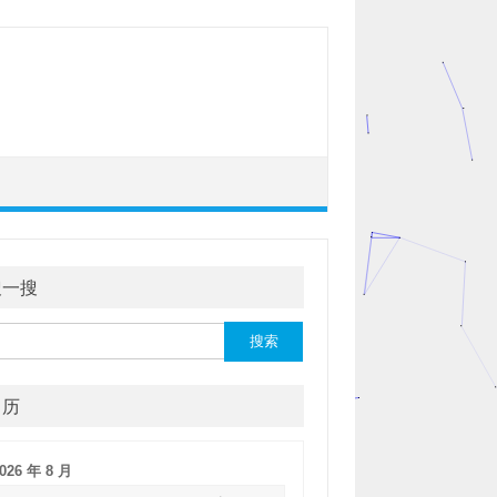
搜一搜
：
日历
026 年 8 月