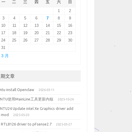
一
二
三
四
五
六
日
1
2
3
4
5
6
7
8
9
10
11
12
13
14
15
16
17
18
19
20
21
22
23
24
25
26
27
28
29
30
31
 3 月
近期文章
ntu install Openclaw
2026-03-11
UNTU使用MainLine工具更新内核
2025-10-24
NTU24 Update intel Xe Graphics driver add
5 mod
2025-05-20
 RTL8126 driver to pFsense2.7
2025-03-27