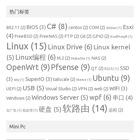
档
热门标签
C#
(8)
Esxi
BIOS
(3)
802.11
(2)
centos
(2)
COM
(2)
debian
(1)
(4)
FreeBSD
(2)
FreeNAS
(2)
FTP
(2)
Git
(2)
GPIO
(2)
KoolProxyR
(1)
Linux
(15)
Linux Drive
(6)
Linux kernel
Linux编程
(6)
(5)
M.2
(2)
NAS
(2)
Makefile
(1)
OpenWrt
(9)
Pfsense
(9)
SSD
QT
(2)
RS232
(1)
Ubuntu
(9)
(3)
SuperIO
(3)
tailscale
(2)
stty
(1)
theme
(1)
USB
(5)
WIFI
(3)
UEFI
(2)
Visual Studio
(2)
VPN
(2)
web
(2)
wpf
(6)
Windows Server
(5)
串口
(4)
Windows
(2)
软路由
(14)
硬盘
(5)
远程
(2)
去广告
(1)
批处理
(1)
Mini Pc