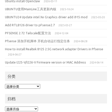
Ubuntu install Openclaw
2026-03-11
UBUNTU使用MainLine工具更新内核
2025-10-24
UBUNTU24 Update intel Xe Graphics driver add i915 mod
2025-05-20
Add RTL8126 driver to pFsense2.7
2025-03-27
PFSENSE 2.72 Tailscale配置方法
2024-12-04
Pfsense 添加开机脚本 开机自动运行指定任务
2024-08-28
How to install Realtek 8125 2.5G network adapter Drivers in Pfsense
2024-06-27
Update I225-V/I226-V Firmware version or MAC Address
2024-06-14
分类
分
类
归档
归