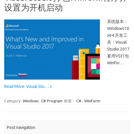
设置为开机启动
系统版本：
Windows10
x64 开发工
具：Visual
Studio 2017
要用VS打包
Winfor…
Read More: Visual Stu… »
Category:
Windows
C# Program
标签：
C#
,
WinForm
Post navigation