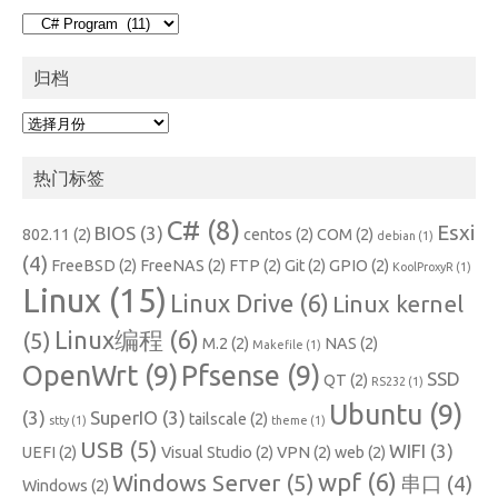
分
类
归档
归
档
热门标签
C#
(8)
Esxi
BIOS
(3)
802.11
(2)
centos
(2)
COM
(2)
debian
(1)
(4)
FreeBSD
(2)
FreeNAS
(2)
FTP
(2)
Git
(2)
GPIO
(2)
KoolProxyR
(1)
Linux
(15)
Linux Drive
(6)
Linux kernel
Linux编程
(6)
(5)
M.2
(2)
NAS
(2)
Makefile
(1)
OpenWrt
(9)
Pfsense
(9)
SSD
QT
(2)
RS232
(1)
Ubuntu
(9)
(3)
SuperIO
(3)
tailscale
(2)
stty
(1)
theme
(1)
USB
(5)
WIFI
(3)
UEFI
(2)
Visual Studio
(2)
VPN
(2)
web
(2)
wpf
(6)
Windows Server
(5)
串口
(4)
Windows
(2)