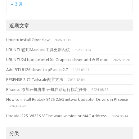
« 3 月
近期文章
Ubuntu install Openclaw
2026-03-11
UBUNTU使用MainLine工具更新内核
2025-10-24
UBUNTU24 Update intel Xe Graphics driver add i915 mod
2025-05-20
Add RTL8126 driver to pFsense2.7
2025-03-27
PFSENSE 2.72 Tailscale配置方法
2024-12-04
Pfsense 添加开机脚本 开机自动运行指定任务
2024-08-28
How to install Realtek 8125 2.5G network adapter Drivers in Pfsense
2024-06-27
Update I225-V/I226-V Firmware version or MAC Address
2024-06-14
分类