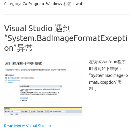
Category:
C# Program
Windows
标签：
wpf
Visual Studio 遇到
“System.BadImageFormatExcepti
on”异常
在调试Winform程序
时遇到如下错误：
“System.BadImageFo
rmatException”类
型…
Read More: Visual Stu… »