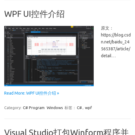
WPF UI控件介绍
原文：
https://blog.csd
n.net/baidu_24
565387/article/
detail…
Read More: WPF UI控件介绍 »
Category:
C# Program
Windows
标签：
C#
,
wpf
Visual Studio打包Winform程序并