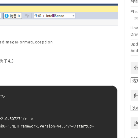
PFS
Pf
20
How
Driv
adImageFormatException
Upd
Add
为了4.5
分
类
?>

归
档