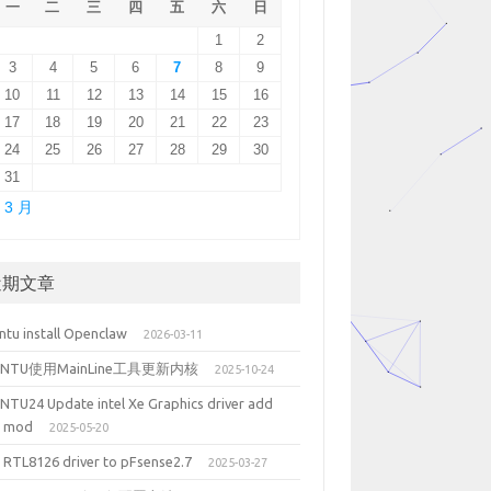
一
二
三
四
五
六
日
1
2
3
4
5
6
7
8
9
10
11
12
13
14
15
16
17
18
19
20
21
22
23
24
25
26
27
28
29
30
31
 3 月
近期文章
ntu install Openclaw
2026-03-11
UNTU使用MainLine工具更新内核
2025-10-24
NTU24 Update intel Xe Graphics driver add
5 mod
2025-05-20
 RTL8126 driver to pFsense2.7
2025-03-27