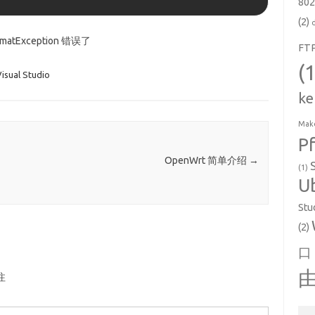
802
(2)
atException 错误了
FT
(
isual Studio
ke
Make
P
OpenWrt 简单介绍
→
(1)
U
Stu
(2)
口
注