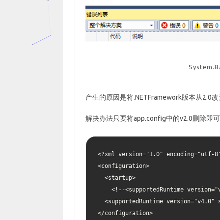
System.B
产生的原因是将.NETFramework版本从2.0改
解决办法只要将app.config中的v2.0删除即可
<?xml version="1.0" encoding="utf-8"
<configuration>

  <startup>

    <!--<supportedRuntime version="v2.0.50727"/>-->

  <supportedRuntime version="v4.0" sku=".NETFramework,Version=v4.5"/></startup>

</configuration>