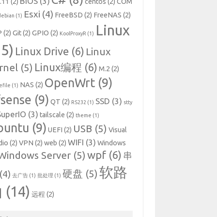
BIOS
(3)
.11
(2)
centos
(2)
COM
Esxi
(4)
FreeBSD
(2)
FreeNAS
(2)
debian
(1)
Linux
P
(2)
Git
(2)
GPIO
(2)
KoolProxyR
(1)
15)
Linux Drive
(6)
Linux
Linux编程
(6)
rnel
(5)
M.2
(2)
OpenWrt
(9)
NAS
(2)
file
(1)
fsense
(9)
SSD
(3)
QT
(2)
RS232
(1)
stty
SuperIO
(3)
tailscale
(2)
theme
(1)
buntu
(9)
USB
(5)
UEFI
(2)
Visual
WIFI
(3)
dio
(2)
VPN
(2)
web
(2)
Windows
wpf
(6)
Windows Server
(5)
串
软路
硬盘
(5)
(4)
去广告
(1)
批处理
(1)
由
(14)
远程
(2)