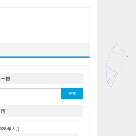
搜一搜
：
日历
026 年 8 月