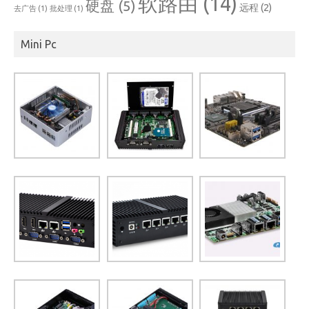
软路由
(14)
硬盘
(5)
远程
(2)
去广告
(1)
批处理
(1)
Mini Pc