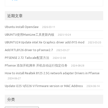
近期文章
Ubuntu install Openclaw
2026-03-11
UBUNTU使用MainLine工具更新内核
2025-10-24
UBUNTU24 Update intel Xe Graphics driver add i915 mod
2025-05-20
Add RTL8126 driver to pFsense2.7
2025-03-27
PFSENSE 2.72 Tailscale配置方法
2024-12-04
Pfsense 添加开机脚本 开机自动运行指定任务
2024-08-28
How to install Realtek 8125 2.5G network adapter Drivers in Pfsense
2024-06-27
Update I225-V/I226-V Firmware version or MAC Address
2024-06-14
分类