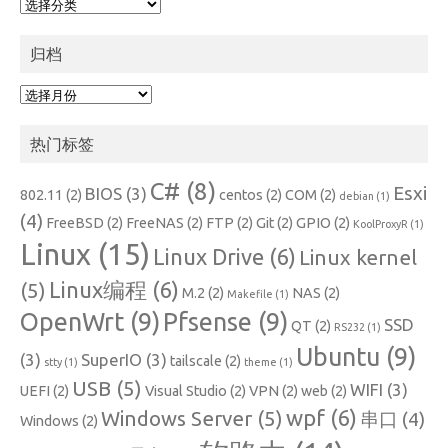
分
类
归档
归
档
热门标签
C#
(8)
Esxi
BIOS
(3)
802.11
(2)
centos
(2)
COM
(2)
debian
(1)
(4)
FreeBSD
(2)
FreeNAS
(2)
FTP
(2)
Git
(2)
GPIO
(2)
KoolProxyR
(1)
Linux
(15)
Linux Drive
(6)
Linux kernel
Linux编程
(6)
(5)
M.2
(2)
NAS
(2)
Makefile
(1)
OpenWrt
(9)
Pfsense
(9)
SSD
QT
(2)
RS232
(1)
Ubuntu
(9)
(3)
SuperIO
(3)
tailscale
(2)
stty
(1)
theme
(1)
USB
(5)
WIFI
(3)
UEFI
(2)
Visual Studio
(2)
VPN
(2)
web
(2)
wpf
(6)
Windows Server
(5)
串口
(4)
Windows
(2)