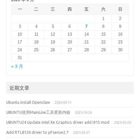
一
二
三
四
五
六
日
1
2
3
4
5
6
7
8
9
10
11
12
13
14
15
16
17
18
19
20
21
22
23
24
25
26
27
28
29
30
31
« 3 月
近期文章
Ubuntu install Openclaw
2026-03-11
UBUNTU使用MainLine工具更新内核
2025-10-24
UBUNTU24 Update intel Xe Graphics driver add i915 mod
2025-05-20
Add RTL8126 driver to pFsense2.7
2025-03-27