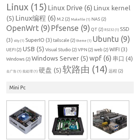
Linux
(15)
Linux Drive
(6)
Linux kernel
Linux编程
(6)
(5)
M.2
(2)
NAS
(2)
Makefile
(1)
OpenWrt
(9)
Pfsense
(9)
SSD
QT
(2)
RS232
(1)
Ubuntu
(9)
(3)
SuperIO
(3)
tailscale
(2)
stty
(1)
theme
(1)
USB
(5)
WIFI
(3)
UEFI
(2)
Visual Studio
(2)
VPN
(2)
web
(2)
wpf
(6)
Windows Server
(5)
串口
(4)
Windows
(2)
软路由
(14)
硬盘
(5)
远程
(2)
去广告
(1)
批处理
(1)
Mini Pc