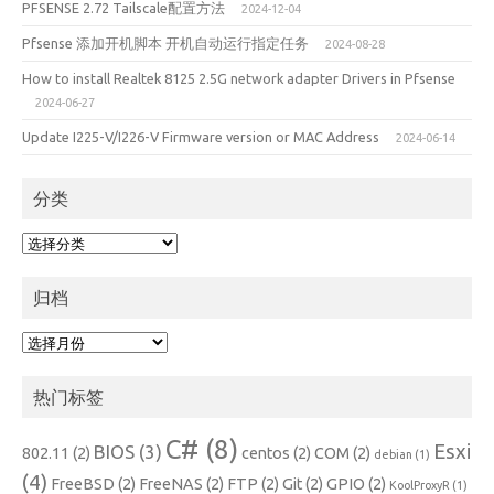
PFSENSE 2.72 Tailscale配置方法
2024-12-04
Pfsense 添加开机脚本 开机自动运行指定任务
2024-08-28
How to install Realtek 8125 2.5G network adapter Drivers in Pfsense
2024-06-27
Update I225-V/I226-V Firmware version or MAC Address
2024-06-14
分类
分
类
归档
归
档
热门标签
C#
(8)
Esxi
BIOS
(3)
802.11
(2)
centos
(2)
COM
(2)
debian
(1)
(4)
FreeBSD
(2)
FreeNAS
(2)
FTP
(2)
Git
(2)
GPIO
(2)
KoolProxyR
(1)